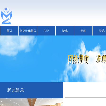
首页
腾龙娱乐首页
APP
游戏
新闻
资讯
腾龙娱乐