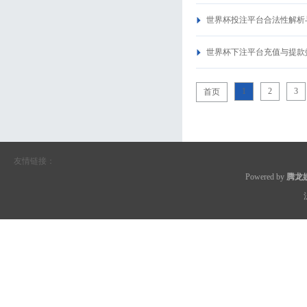
世界杯投注平台合法性解析
世界杯下注平台充值与提款
1
2
3
首页
友情链接：
Powered by
腾龙