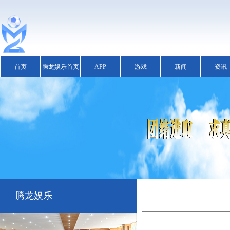
首页
腾龙娱乐首页
APP
游戏
新闻
资讯
腾龙娱乐