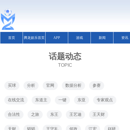
首页
腾龙娱乐首页
APP
游戏
新闻
资讯
话题动态
TOPIC
买球
分析
官网
数据分析
参赛
在线交流
东道主
一键
东亚
专家观点
合法性
之旅
东王
王艺迪
王天财
天财
韬韬
王守礼
何政
江宏
赵研