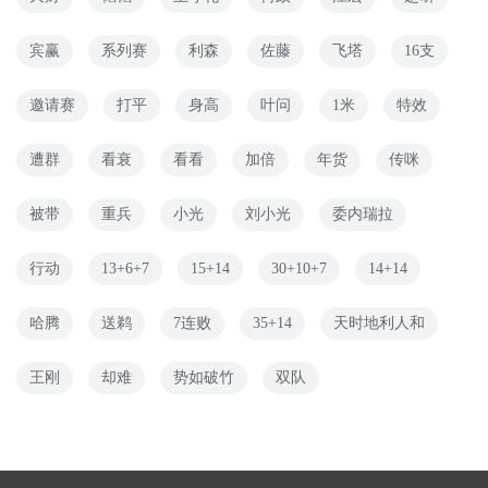
宾赢
系列赛
利森
佐藤
飞塔
16支
邀请赛
打平
身高
叶问
1米
特效
遭群
看衰
看看
加倍
年货
传咪
被带
重兵
小光
刘小光
委内瑞拉
行动
13+6+7
15+14
30+10+7
14+14
哈腾
送鹈
7连败
35+14
天时地利人和
王刚
却难
势如破竹
双队